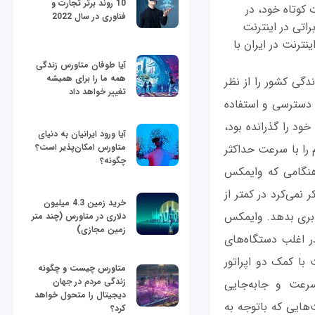
10 روند برتر تجارت و
 کوتاه خود، در
فناوری در سال 2022
Dial و محدودیت‌های مخابراتی در اینترنت
نترنت در ایران با
آیا طوفان متاورس زندگی
همه ما را برای همیشه
GPRS/ED) نیز نتوانست عقب‌ماندگی کشور را از نظر
تغییر خواهد داد
 دسترسی و استفاده
ود را گذرانده‌ بود،
آیا ورود ایرانیان به دنیای
جیبی، اینترنت بی‌سیم را با سرعت حداکثر
متاورس امکان‌پذیر است؟
چگونه؟
د. هنگامی که وایمکس
نمی‌کرد در کمتر از
خرید زمین 4.3 میلیون
رابری بدهد. وایمکس
دلاری در متاورس (چند متر
زمین مجازی)
تاندارد IEEE بود که متداول‌ترین شکل ارائه آن حتی درحال حاضر با نام Wi-Fi در اغلب دستگاه‌های
با کمک دو اپراتور
متاورس چیست و چگونه
زندگی مردم در جهان
سرعت و جابه‌جایی
دیجیتال را متحول خواهد
 از ارائه‌دهندگان اینترنت ADSL برباید. شرکت‌هایی که باتوجه به
کرد؟