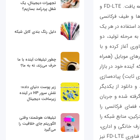
تجهیزات دیجیتال، یک
کند. LTE به عنوان یک فناوری انتقال داده به دو شکل متداول توسط برخی شرکت‌ها توسعه یافت. FD-LTE و
شغل پردرآمد بسازیم؟
یل‌ها و طیف فرکانسی
د استفاده در هر یک
دلیل رنگ بندی کابل شبکه
ان تجهیزات به مرحله تولید، دو
ری آغاز کرده و با
اتورهای موبایل (همراه
چطور تبلیغات آینده با ما
با عبور سریع و تاحدی ناموفق از نسل سوم (3G) FD-LTE را شبکه آینده خود در بازار
حرف می‌زند، نه به ما؟
این LTE در کشورمان به دو شکل FDD (دیتای موبایل) و TDD (دیتای ثابت) پیاده‌سازی
 در آپلود و دانلود از یکدیگر
زیر پوست دنیای داده؛
نقش سرور HP در آینده
رفته شده و جریان
زیرساخت دیجیتال
رت کاملا تفکیک ‌شده انجام می‌شود. در مقابل، فناوری TD-LTE یک فضای فرکانسی را
کین، منابع شبکه را
تبلیغات هوشمند؛ وقتی
الگوریتم جای خلاقیت را
 این تفاوت باعث می‌شود فناوری TD-LTE برای مصارف خانگی و اداری،
می‌گیرد
استفاده از نقاط پر ترافیک (Hotspot) و سایر استفاده‌های ثابت از اینترنت مناسب بوده و فناوری FD-LTE نیز