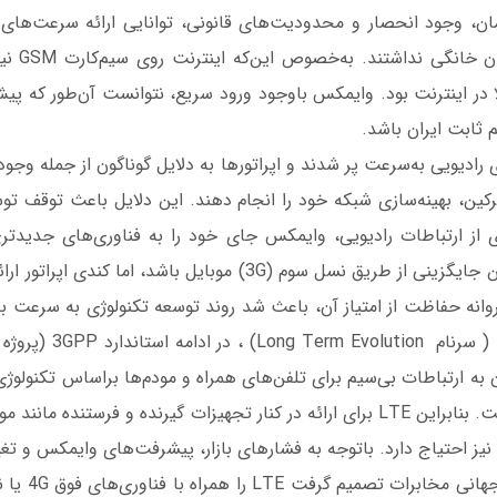
برثانیه را ب
ا در اینترنت بود. وایمکس باوجود ورود سریع، نتوانست آن‌طور که پیش
 ثابت ایران باشد.
رادیویی به‌سرعت پر شدند و اپراتورها به دلایل گوناگون از جمله وجود 
رکین، بهینه‌سازی شبکه خود را انجام دهند. این دلایل باعث توقف ت
 از ارتباطات رادیویی، وایمکس جای خود را به فناوری‌های جدیدتر
پیش‌بینی می‌شد، این جایگزینی از طریق نسل سوم (3G) موبایل باشد، اما 
وانه حفاظت از امتیاز آن، باعث شد روند توسعه تکنولوژی به سرعت ب
نام LTE برسد. LTE ( سرنام 
و HSPA/UMTS است. بنابراین LTE برای ارائه در کنار تجهیزات گیرنده و فرستنده 
ز احتیاج دارد. باتوجه به فشارهای بازار، پیشرفت‌های وایمکس و تغی
نسل سوم، اتحادیه