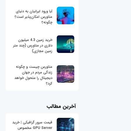
آیا ورود ایرانیان به دنیای
متاورس امکان‌پذیر است؟
چگونه؟
خرید زمین 4.3 میلیون
دلاری در متاورس (چند متر
زمین مجازی)
متاورس چیست و چگونه
زندگی مردم در جهان
دیجیتال را متحول خواهد
کرد؟
آخرین مطالب
قیمت سرور گرافیکی | خرید
GPU Server مخصوص