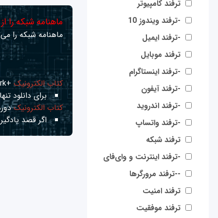
ترفند کامپیوتر
-ترفند ویندوز 10
ماهنامه شبکه را از
ماهنامه شبکه را می‌ت
-ترفند ایمیل
ترفند موبایل
-ترفند اینستاگرام
کتاب الکترونیک
+Network راهنمای شبکه‌ها
-ترفند آیفون
برای دانلود تنها 
-ترفند اندروید
کتاب الکترونیک
دوره
اگر قصد یادگیری
-ترفند واتساپ
ترفند شبکه
-ترفند اینترنت و وای‌فای
--ترفند مرورگرها
ترفند امنیت
ترفند موفقیت