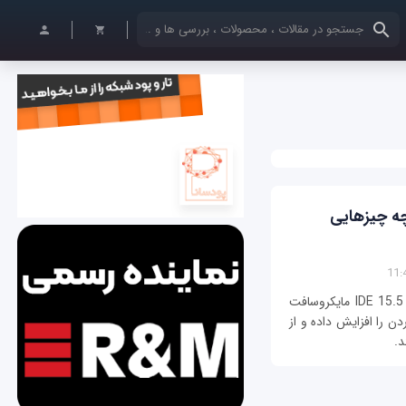
کلمات کلیدی خود را وارد کنید
خه جدید Visual Studio 2017 چه چیزهایی
دومین نسخه بتای Visual Studio 2017 نسخه 15.5 IDE مایکروسافت
ی‎های C++ و دیباگ کردن را افزایش داده و از