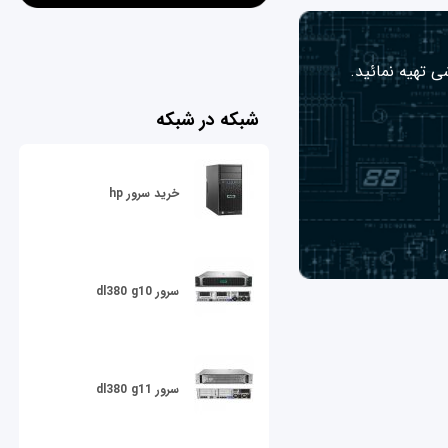
ی تهیه نمائید.
شبکه در شبکه
خرید سرور hp
سرور dl380 g10
سرور dl380 g11