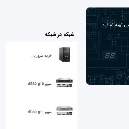
ی تهیه نمائید.
شبکه در شبکه
خرید سرور hp
سرور dl380 g10
سرور dl380 g11