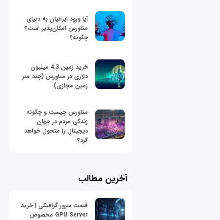
آیا ورود ایرانیان به دنیای
متاورس امکان‌پذیر است؟
چگونه؟
خرید زمین 4.3 میلیون
دلاری در متاورس (چند متر
زمین مجازی)
متاورس چیست و چگونه
زندگی مردم در جهان
دیجیتال را متحول خواهد
کرد؟
آخرین مطالب
قیمت سرور گرافیکی | خرید
GPU Server مخصوص