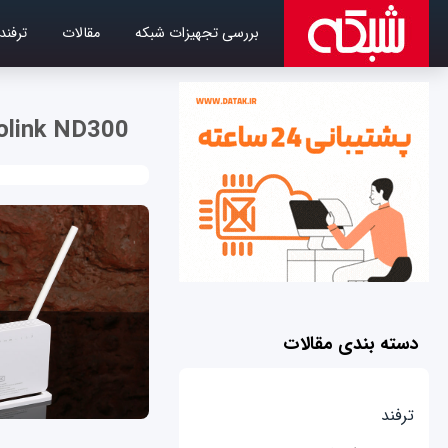
بررسی تجهیزات شبکه
مقالات
ترفند
olink ND300
دسته بندی مقالات
ترفند