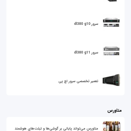
سرور dl380 g10
سرور dl380 g11
تعمیر تخصصی سرور اچ پی
متاورس
متاورس می‌تواند پایانی بر گوشی‌ها و تبلت‌های هوشمند