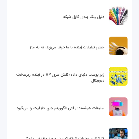
دلیل رنگ بندی کابل شبکه
چطور تبلیغات آینده با ما حرف می‌زند، نه به ما؟
زیر پوست دنیای داده؛ نقش سرور HP در آینده زیرساخت
دیجیتال
تبلیغات هوشمند؛ وقتی الگوریتم جای خلاقیت را می‌گیرد
کارشناس عملیات شبکه کیست و چه وظایفی دارد؟