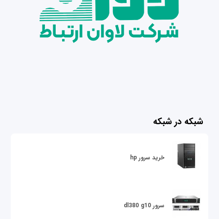
شبکه در شبکه
خرید سرور hp
سرور dl380 g10