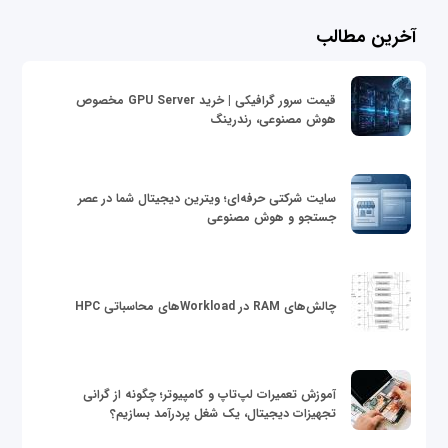
آخرین مطالب
قیمت سرور گرافیکی | خرید GPU Server مخصوص
هوش مصنوعی، رندرینگ
سایت شرکتی حرفه‌ای؛ ویترین دیجیتال شما در عصر
جستجو و هوش مصنوعی
چالش‌های RAM در Workloadهای محاسباتی HPC
آموزش تعمیرات لپ‌تاپ و کامپیوتر؛ چگونه از گرانی
تجهیزات دیجیتال، یک شغل پردرآمد بسازیم؟