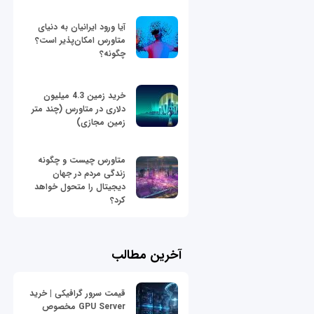
آیا ورود ایرانیان به دنیای
متاورس امکان‌پذیر است؟
چگونه؟
خرید زمین 4.3 میلیون
دلاری در متاورس (چند متر
زمین مجازی)
متاورس چیست و چگونه
زندگی مردم در جهان
دیجیتال را متحول خواهد
کرد؟
آخرین مطالب
قیمت سرور گرافیکی | خرید
GPU Server مخصوص