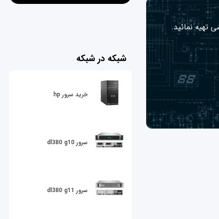
ی تهیه نمائید.
شبکه در شبکه
خرید سرور hp
سرور dl380 g10
سرور dl380 g11