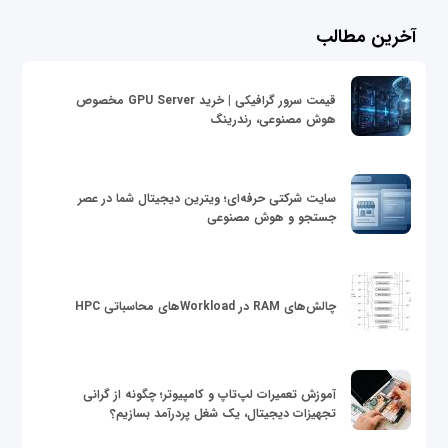
آخرین مطالب
قیمت سرور گرافیکی | خرید GPU Server مخصوص
هوش مصنوعی، رندرینگ
سایت شرکتی حرفه‌ای؛ ویترین دیجیتال شما در عصر
جستجو و هوش مصنوعی
چالش‌های RAM در Workloadهای محاسباتی HPC
آموزش تعمیرات لپ‌تاپ و کامپیوتر؛ چگونه از گرانی
تجهیزات دیجیتال، یک شغل پردرآمد بسازیم؟