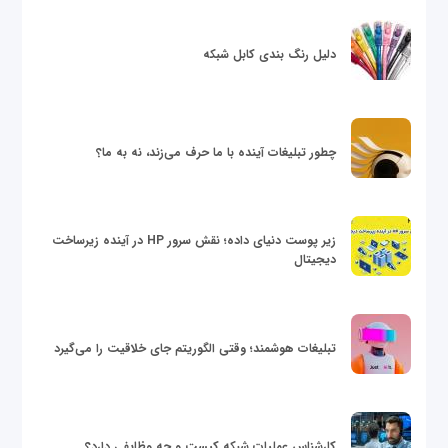
دلیل رنگ بندی کابل شبکه
چطور تبلیغات آینده با ما حرف می‌زند، نه به ما؟
زیر پوست دنیای داده؛ نقش سرور HP در آینده زیرساخت
دیجیتال
تبلیغات هوشمند؛ وقتی الگوریتم جای خلاقیت را می‌گیرد
کارشناس عملیات شبکه کیست و چه وظایفی دارد؟