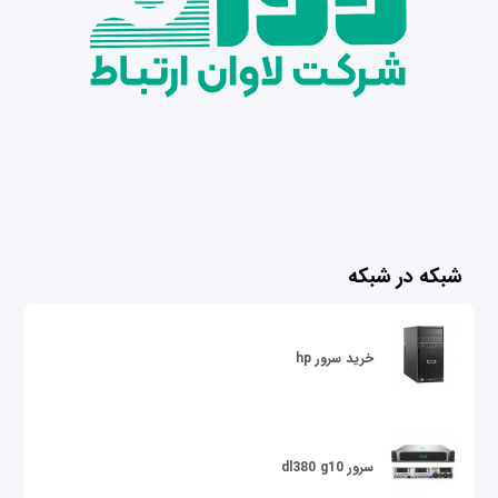
شبکه در شبکه
خرید سرور hp
سرور dl380 g10