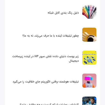
دلیل رنگ بندی کابل شبکه
چطور تبلیغات آینده با ما حرف می‌زند، نه به ما؟
زیر پوست دنیای داده؛ نقش سرور HP در آینده زیرساخت
دیجیتال
تبلیغات هوشمند؛ وقتی الگوریتم جای خلاقیت را می‌گیرد
کارشناس عملیات شبکه کیست و چه وظایفی دارد؟