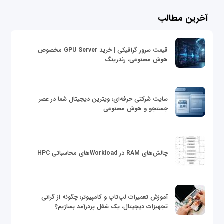
آخرین مطالب
قیمت سرور گرافیکی | خرید GPU Server مخصوص
هوش مصنوعی، رندرینگ
سایت شرکتی حرفه‌ای؛ ویترین دیجیتال شما در عصر
جستجو و هوش مصنوعی
چالش‌های RAM در Workloadهای محاسباتی HPC
آموزش تعمیرات لپ‌تاپ و کامپیوتر؛ چگونه از گرانی
تجهیزات دیجیتال، یک شغل پردرآمد بسازیم؟