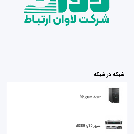
شبکه در شبکه
خرید سرور hp
سرور dl380 g10