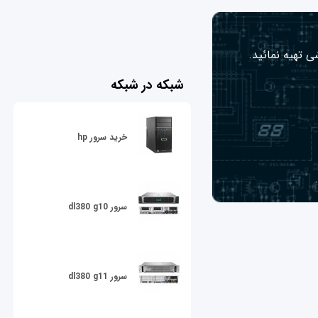
ی تهیه نمائید.
شبکه در شبکه
خرید سرور hp
سرور dl380 g10
سرور dl380 g11