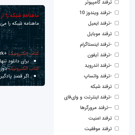
ترفند کامپیوتر
-ترفند ویندوز 10
ماهنامه شبکه را از
-ترفند ایمیل
ماهنامه شبکه را می‌ت
ترفند موبایل
-ترفند اینستاگرام
کتاب الکترونیک
+Network راهنمای شبکه‌ها
-ترفند آیفون
برای دانلود تنها 
-ترفند اندروید
کتاب الکترونیک
دوره
-ترفند واتساپ
اگر قصد یادگیری
ترفند شبکه
-ترفند اینترنت و وای‌فای
--ترفند مرورگرها
ترفند امنیت
ترفند موفقیت