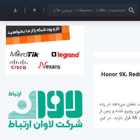
کلمات کلیدی خود را وارد کنید
ان‌رده بازار ‌Honor 9X، Redmi Note
 نشان می‌دهد در رده
Honor 9 با استقبال خوبی روبرو شده و پس از
آن Redmi Note 8، Realme X2 و شیائومی Mi A3 قرار دارند. در این