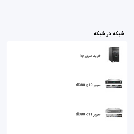
شبکه در شبکه
خرید سرور hp
سرور dl380 g10
سرور dl380 g11