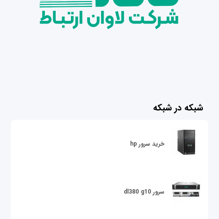
شبکه در شبکه
خرید سرور hp
سرور dl380 g10