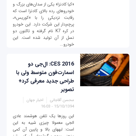
«کیا کادنزا» یکی از سدان‌های بزرگ و
خودروهای رده بالای کادنزا است که
رقابت نزدیکی را با «کوریس»،
پرچم‌دار این شرکت دارد. این خودرو
در کره K7 نام گرفته و تاکنون دو
نسل از آن تولید شده است. این
خودرو...
CES 2016: ال‌جی دو
اسمارت‌فون متوسط ولی با
طراحی جدید معرفی کرد+
تصویر
محسن آقاجانی
اخبار جهان
15/10/1394 - 16:03
این روزها یک تلفن هوشمند عادی
ال‎جی معمولا چیزی شبیه به این