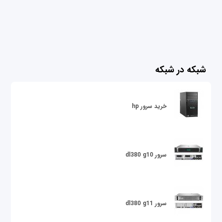
شبکه در شبکه
خرید سرور hp
سرور dl380 g10
سرور dl380 g11