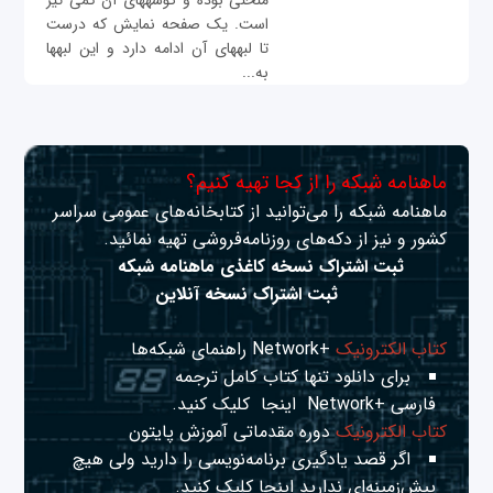
منحنی بوده و گوشه‎های آن کمی تیز
است. یک صفحه نمایش که درست
تا لبه‎های آن ادامه دارد و این لبه‎ها
به...
ماهنامه شبکه را از کجا تهیه کنیم؟
ماهنامه شبکه را می‌توانید از کتابخانه‌های عمومی سراسر
کشور و نیز از دکه‌های روزنامه‌فروشی تهیه نمائید.
ثبت اشتراک نسخه کاغذی ماهنامه شبکه
ثبت اشتراک نسخه آنلاین
کتاب الکترونیک
+Network راهنمای شبکه‌ها
برای دانلود تنها کتاب کامل ترجمه
فارسی +Network
اینجا
کلیک کنید.
کتاب الکترونیک
دوره مقدماتی آموزش پایتون
اگر قصد یادگیری برنامه‌نویسی را دارید ولی هیچ
پیش‌زمینه‌ای ندارید
اینجا
کلیک کنید.