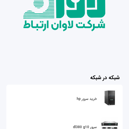
شبکه در شبکه
خرید سرور hp
سرور dl380 g10