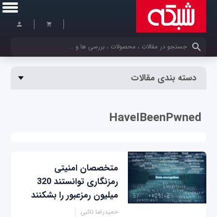
کلمات کلیدی خود را وارد کنید
دسته بندی مقالات
HaveIBeenPwned
متخصصان امنیتی
رمزنگاری توانستند 320
میلیون رمزعبور را بشکنند
حمیدرضا تائبی