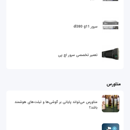
سرور dl380 g11
تعمیر تخصصی سرور اچ پی
متاورس
متاورس می‌تواند پایانی بر گوشی‌ها و تبلت‌های هوشمند
باشد؟