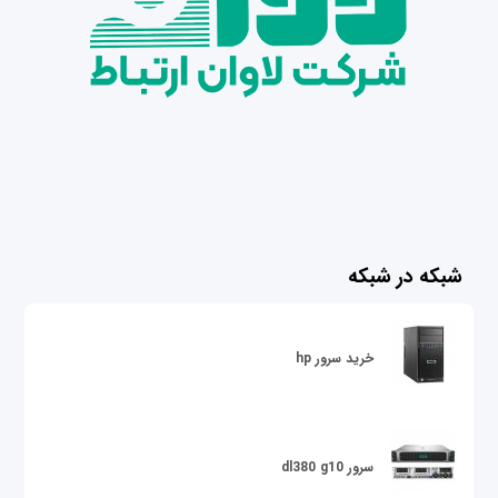
شبکه در شبکه
خرید سرور hp
سرور dl380 g10