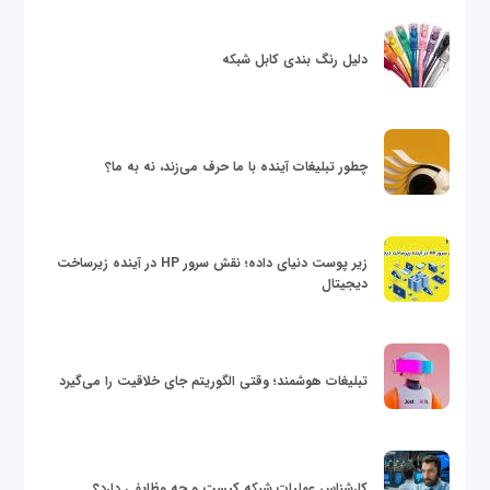
دلیل رنگ بندی کابل شبکه
چطور تبلیغات آینده با ما حرف می‌زند، نه به ما؟
زیر پوست دنیای داده؛ نقش سرور HP در آینده زیرساخت
دیجیتال
تبلیغات هوشمند؛ وقتی الگوریتم جای خلاقیت را می‌گیرد
کارشناس عملیات شبکه کیست و چه وظایفی دارد؟