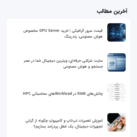
آخرین مطالب
قیمت سرور گرافیکی | خرید GPU Server مخصوص
هوش مصنوعی، رندرینگ
سایت شرکتی حرفه‌ای؛ ویترین دیجیتال شما در عصر
جستجو و هوش مصنوعی
چالش‌های RAM در Workloadهای محاسباتی HPC
آموزش تعمیرات لپ‌تاپ و کامپیوتر؛ چگونه از گرانی
تجهیزات دیجیتال، یک شغل پردرآمد بسازیم؟