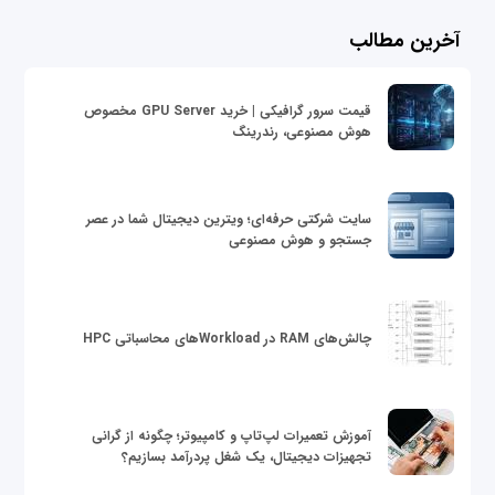
آخرین مطالب
قیمت سرور گرافیکی | خرید GPU Server مخصوص
هوش مصنوعی، رندرینگ
سایت شرکتی حرفه‌ای؛ ویترین دیجیتال شما در عصر
جستجو و هوش مصنوعی
چالش‌های RAM در Workloadهای محاسباتی HPC
آموزش تعمیرات لپ‌تاپ و کامپیوتر؛ چگونه از گرانی
تجهیزات دیجیتال، یک شغل پردرآمد بسازیم؟