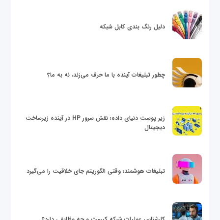
دلیل رنگ بندی کابل شبکه
چطور تبلیغات آینده با ما حرف می‌زند، نه به ما؟
زیر پوست دنیای داده؛ نقش سرور HP در آینده زیرساخت
دیجیتال
تبلیغات هوشمند؛ وقتی الگوریتم جای خلاقیت را می‌گیرد
کارشناس عملیات شبکه کیست و چه وظایفی دارد؟