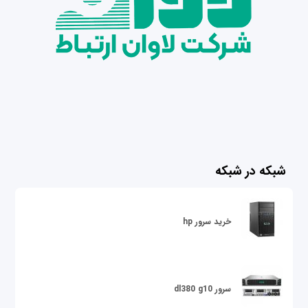
شبکه در شبکه
خرید سرور hp
سرور dl380 g10