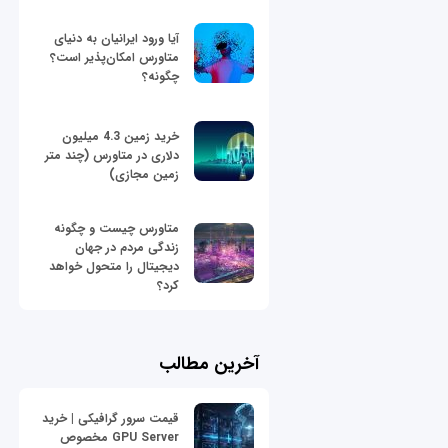
آیا ورود ایرانیان به دنیای
متاورس امکان‌پذیر است؟
چگونه؟
خرید زمین 4.3 میلیون
دلاری در متاورس (چند متر
زمین مجازی)
متاورس چیست و چگونه
زندگی مردم در جهان
دیجیتال را متحول خواهد
کرد؟
آخرین مطالب
قیمت سرور گرافیکی | خرید
GPU Server مخصوص