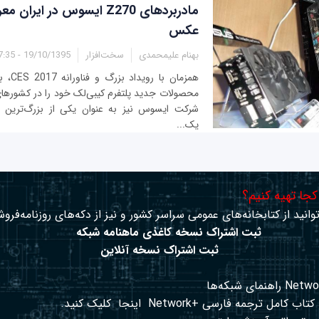
مادربردهای Z270 ایسوس در ایر
عکس
بهنام علیمحمدی
سخت‌افزار
19/10/1395 - 17:35
همزمان 
محصولات جدید پلتفرم کیبی‌لک خود را در کشورهای
شرکت ایسوس نیز به عنوان یکی از بزرگ‌ترین س
یک...
 کجا تهیه کنیم؟
وانید از کتابخانه‌های عمومی سراسر کشور و نیز از دکه‌های روزنامه‌فروش
ثبت اشتراک نسخه کاغذی ماهنامه شبکه
ثبت اشتراک نسخه آنلاین
کتاب کامل ترجمه فارسی +Network
اینجا
کلیک کنید.