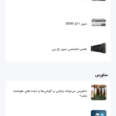
سرور dl380 g11
تعمیر تخصصی سرور اچ پی
متاورس
متاورس می‌تواند پایانی بر گوشی‌ها و تبلت‌های هوشمند
باشد؟