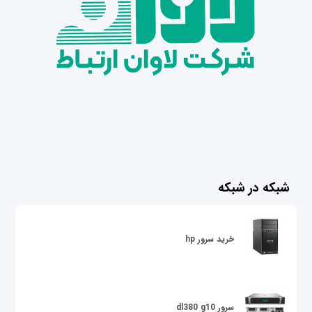
شبکه در شبکه
خرید سرور hp
سرور dl380 g10