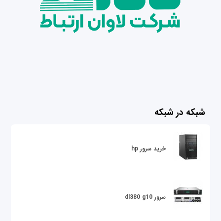
شبکه در شبکه
خرید سرور hp
سرور dl380 g10