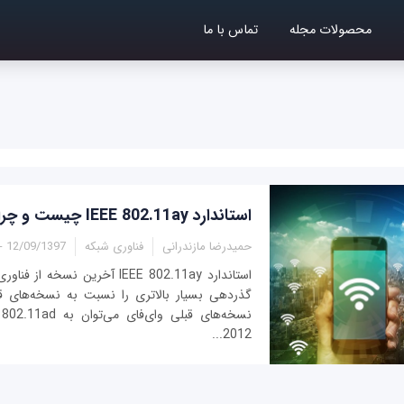
محصولات مجله
تماس با ما
استاندارد IEEE 802.11ay چیست و چرا اهمیت دارد؟
حمیدرضا مازندرانی
فناوری شبکه
12/09/1397 - 11:05
استاندارد IEEE 802.11ay آخرین نس
گذردهی بسیار بالاتری را نسبت به نسخه‌های قبل
نس
2012...