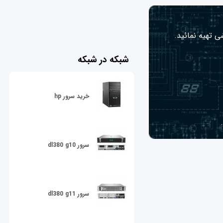
ی تهیه نمائید.
شبکه در شبکه
خرید سرور hp
سرور dl380 g10
سرور dl380 g11