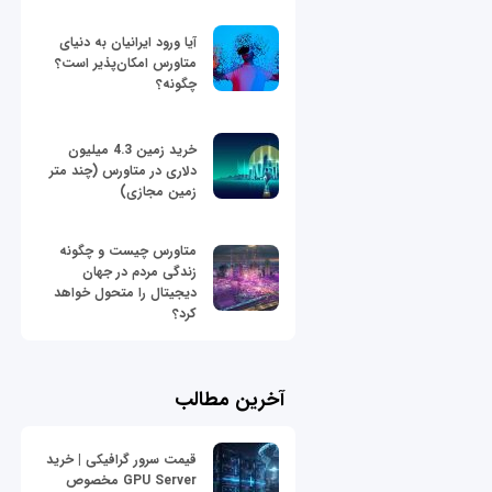
آیا ورود ایرانیان به دنیای
متاورس امکان‌پذیر است؟
چگونه؟
خرید زمین 4.3 میلیون
دلاری در متاورس (چند متر
زمین مجازی)
متاورس چیست و چگونه
زندگی مردم در جهان
دیجیتال را متحول خواهد
کرد؟
آخرین مطالب
قیمت سرور گرافیکی | خرید
GPU Server مخصوص