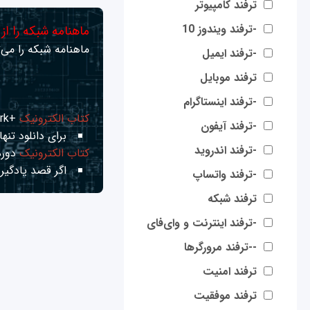
ترفند کامپیوتر
-ترفند ویندوز 10
ماهنامه شبکه را از
ماهنامه شبکه را می‌ت
-ترفند ایمیل
ترفند موبایل
-ترفند اینستاگرام
کتاب الکترونیک
+Network راهنمای شبکه‌ها
-ترفند آیفون
برای دانلود تنها 
-ترفند اندروید
کتاب الکترونیک
دوره
اگر قصد یادگیری
-ترفند واتساپ
ترفند شبکه
-ترفند اینترنت و وای‌فای
--ترفند مرورگرها
ترفند امنیت
ترفند موفقیت