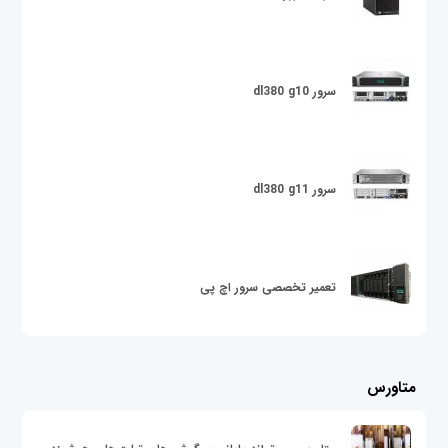
سرور dl380 g10
سرور dl380 g11
تعمیر تخصصی سرور اچ پی
متاورس