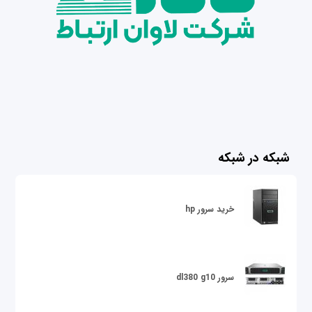
شبکه در شبکه
خرید سرور hp
سرور dl380 g10