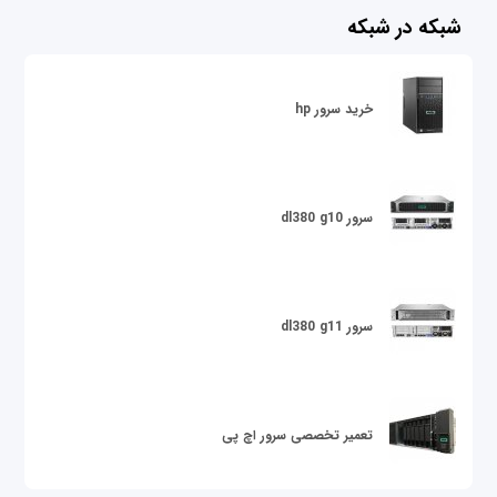
شبکه در شبکه
خرید سرور hp
سرور dl380 g10
سرور dl380 g11
تعمیر تخصصی سرور اچ پی