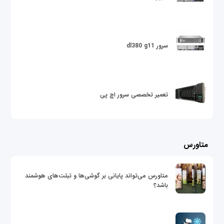
سرور dl380 g11
تعمیر تخصصی سرور اچ پی
متاورس
متاورس می‌تواند پایانی بر گوشی‌ها و تبلت‌های هوشمند
باشد؟