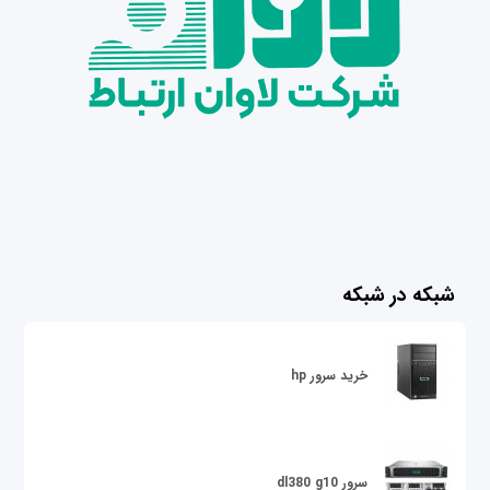
شبکه در شبکه
خرید سرور hp
سرور dl380 g10