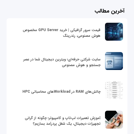
آخرین مطالب
قیمت سرور گرافیکی | خرید GPU Server مخصوص
هوش مصنوعی، رندرینگ
سایت شرکتی حرفه‌ای؛ ویترین دیجیتال شما در عصر
جستجو و هوش مصنوعی
چالش‌های RAM در Workloadهای محاسباتی HPC
آموزش تعمیرات لپ‌تاپ و کامپیوتر؛ چگونه از گرانی
تجهیزات دیجیتال، یک شغل پردرآمد بسازیم؟