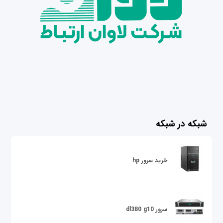
شبکه در شبکه
خرید سرور hp
سرور dl380 g10