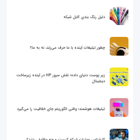
دلیل رنگ بندی کابل شبکه
چطور تبلیغات آینده با ما حرف می‌زند، نه به ما؟
زیر پوست دنیای داده؛ نقش سرور HP در آینده زیرساخت
دیجیتال
تبلیغات هوشمند؛ وقتی الگوریتم جای خلاقیت را می‌گیرد
کارشناس عملیات شبکه کیست و چه وظایفی دارد؟