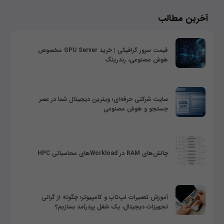
آخرین مطالب
قیمت سرور گرافیکی | خرید GPU Server مخصوص
هوش مصنوعی، رندرینگ
سایت شرکتی حرفه‌ای؛ ویترین دیجیتال شما در عصر
جستجو و هوش مصنوعی
چالش‌های RAM در Workloadهای محاسباتی HPC
آموزش تعمیرات لپ‌تاپ و کامپیوتر؛ چگونه از گرانی
تجهیزات دیجیتال، یک شغل پردرآمد بسازیم؟