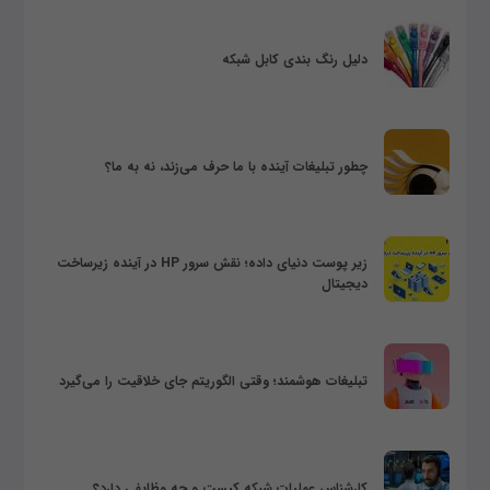
دلیل رنگ بندی کابل شبکه
چطور تبلیغات آینده با ما حرف می‌زند، نه به ما؟
زیر پوست دنیای داده؛ نقش سرور HP در آینده زیرساخت
دیجیتال
تبلیغات هوشمند؛ وقتی الگوریتم جای خلاقیت را می‌گیرد
کارشناس عملیات شبکه کیست و چه وظایفی دارد؟