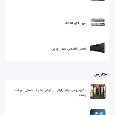
سرور dl380 g11
تعمیر تخصصی سرور اچ پی
متاورس
متاورس می‌تواند پایانی بر گوشی‌ها و تبلت‌های هوشمند
باشد؟