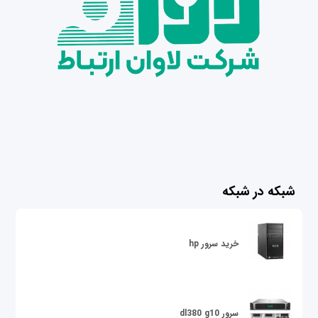
شبکه در شبکه
خرید سرور hp
سرور dl380 g10