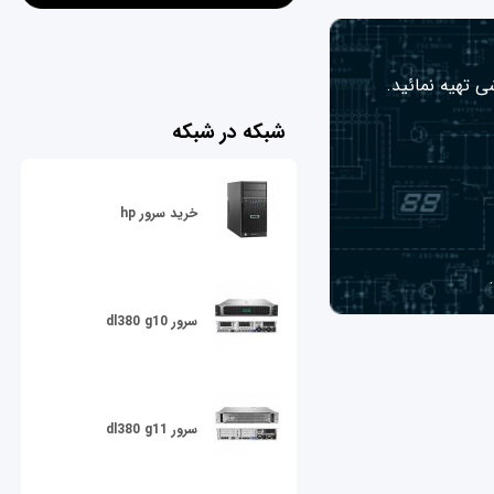
ی تهیه نمائید.
شبکه در شبکه
خرید سرور hp
سرور dl380 g10
سرور dl380 g11