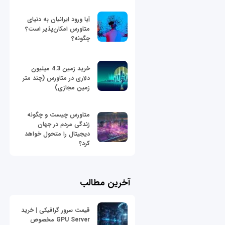
آیا ورود ایرانیان به دنیای
متاورس امکان‌پذیر است؟
چگونه؟
خرید زمین 4.3 میلیون
دلاری در متاورس (چند متر
زمین مجازی)
متاورس چیست و چگونه
زندگی مردم در جهان
دیجیتال را متحول خواهد
کرد؟
آخرین مطالب
قیمت سرور گرافیکی | خرید
GPU Server مخصوص