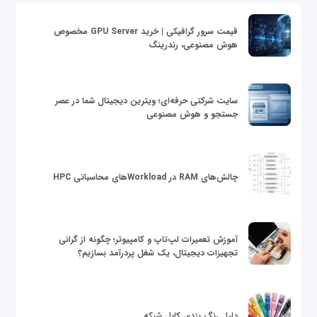
قیمت سرور گرافیکی | خرید GPU Server مخصوص
هوش مصنوعی، رندرینگ
سایت شرکتی حرفه‌ای؛ ویترین دیجیتال شما در عصر
جستجو و هوش مصنوعی
چالش‌های RAM در Workloadهای محاسباتی HPC
آموزش تعمیرات لپ‌تاپ و کامپیوتر؛ چگونه از گرانی
تجهیزات دیجیتال، یک شغل پردرآمد بسازیم؟
دلیل رنگ بندی کابل شبکه