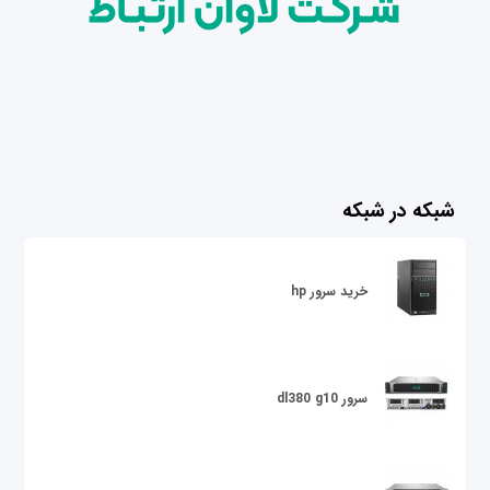
شبکه در شبکه
خرید سرور hp
سرور dl380 g10