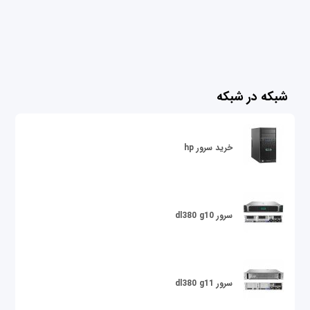
شبکه در شبکه
خرید سرور hp
سرور dl380 g10
سرور dl380 g11