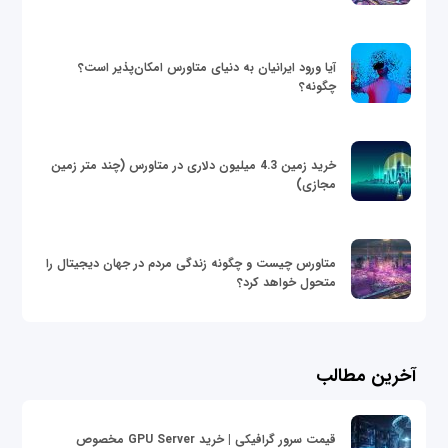
آیا ورود ایرانیان به دنیای متاورس امکان‌پذیر است؟
چگونه؟
خرید زمین 4.3 میلیون دلاری در متاورس (چند متر زمین
مجازی)
متاورس چیست و چگونه زندگی مردم در جهان دیجیتال را
متحول خواهد کرد؟
آخرین مطالب
قیمت سرور گرافیکی | خرید GPU Server مخصوص