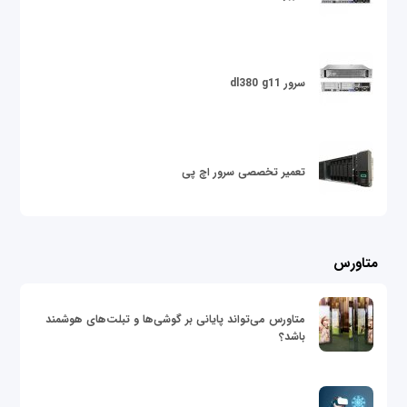
سرور dl380 g11
تعمیر تخصصی سرور اچ پی
متاورس
متاورس می‌تواند پایانی بر گوشی‌ها و تبلت‌های هوشمند
باشد؟