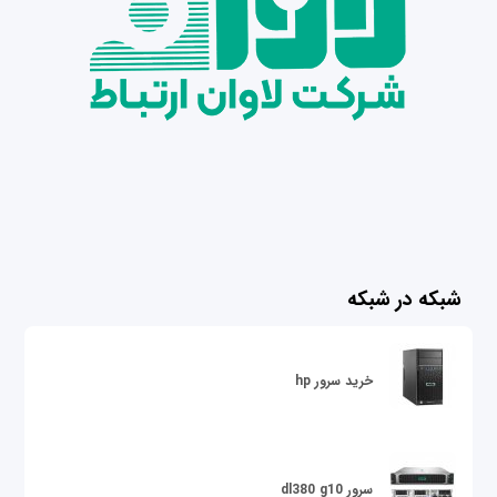
شبکه در شبکه
خرید سرور hp
سرور dl380 g10