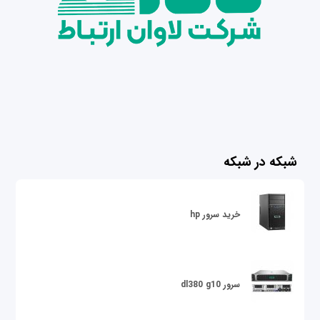
شبکه در شبکه
خرید سرور hp
سرور dl380 g10