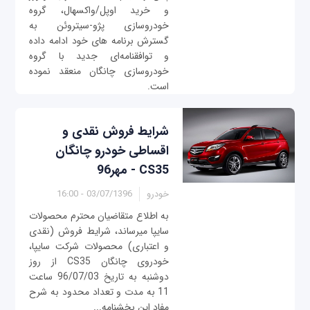
و خرید اوپل/واکسهال، گروه
خودروسازی پژو-سیتروئن به
گسترش برنامه های خود ادامه داده
و توافقنامه‌ای جدید با گروه
خودروسازی چانگان منعقد نموده
است.
شرایط فروش نقدی و
اقساطی خودرو چانگان
CS35 - مهر96
خودرو
03/07/1396 - 16:00
به اطلاع متقاضیان محترم محصولات
سایپا میرساند، شرایط فروش (نقدی
و اعتباری) محصولات شرکت سایپا،
خودروی چانگان CS35 از روز
دوشنبه به تاریخ 96/07/03 ساعت
11 به مدت و تعداد محدود به شرح
مفاد این بخشنامه...