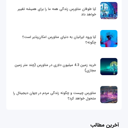
آیا طوفان متاورس زندگی همه ما را برای همیشه تغییر
خواهد داد
آیا ورود ایرانیان به دنیای متاورس امکان‌پذیر است؟
چگونه؟
خرید زمین 4.3 میلیون دلاری در متاورس (چند متر زمین
مجازی)
متاورس چیست و چگونه زندگی مردم در جهان دیجیتال را
متحول خواهد کرد؟
آخرین مطالب