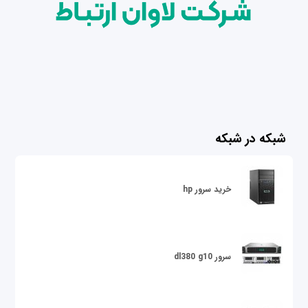
شبکه در شبکه
خرید سرور hp
سرور dl380 g10