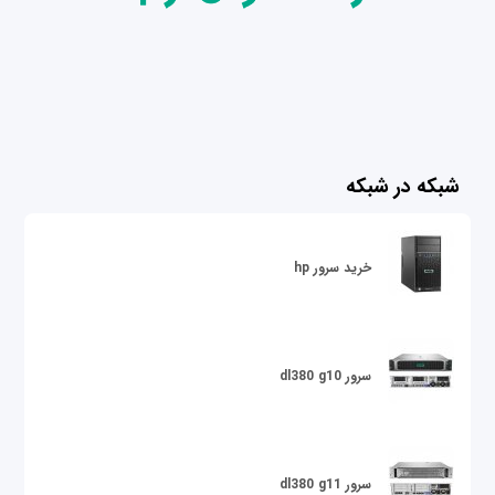
شبکه در شبکه
خرید سرور hp
سرور dl380 g10
سرور dl380 g11