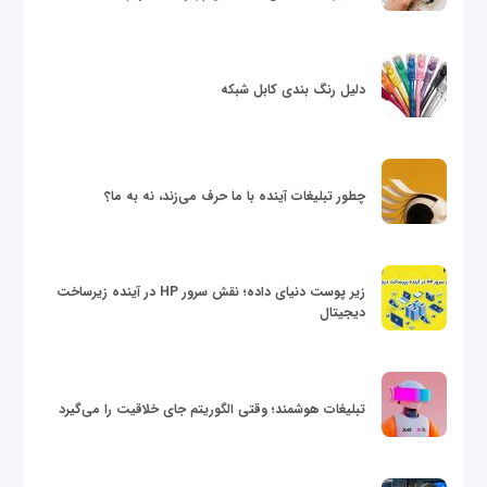
دلیل رنگ بندی کابل شبکه
چطور تبلیغات آینده با ما حرف می‌زند، نه به ما؟
زیر پوست دنیای داده؛ نقش سرور HP در آینده زیرساخت
دیجیتال
تبلیغات هوشمند؛ وقتی الگوریتم جای خلاقیت را می‌گیرد