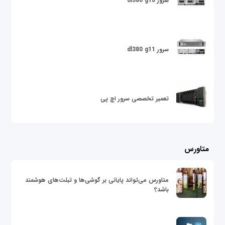
سرور dl380 g10
سرور dl380 g11
تعمیر تخصصی سرور اچ پی
متاورس
متاورس می‌تواند پایانی بر گوشی‌ها و تبلت‌های هوشمند
باشد؟