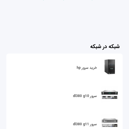
شبکه در شبکه
خرید سرور hp
سرور dl380 g10
سرور dl380 g11