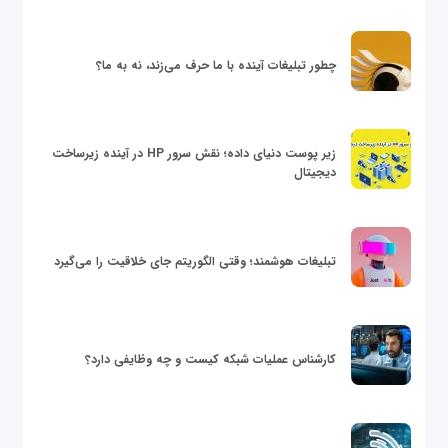
چطور تبلیغات آینده با ما حرف می‌زند، نه به ما؟
زیر پوست دنیای داده؛ نقش سرور HP در آینده زیرساخت
دیجیتال
تبلیغات هوشمند؛ وقتی الگوریتم جای خلاقیت را می‌گیرد
کارشناس عملیات شبکه کیست و چه وظایفی دارد؟