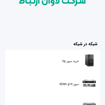
شبکه در شبکه
خرید سرور hp
سرور dl380 g10