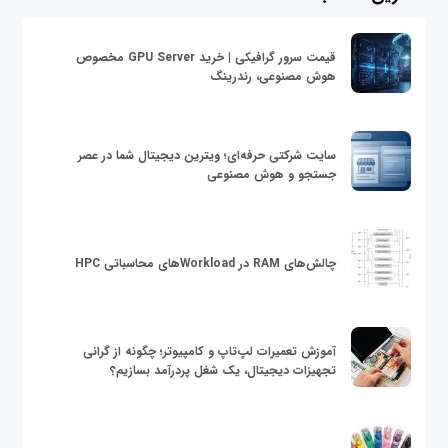
قیمت سرور گرافیکی | خرید GPU Server مخصوص
هوش مصنوعی، رندرینگ
سایت شرکتی حرفه‌ای؛ ویترین دیجیتال شما در عصر
جستجو و هوش مصنوعی
چالش‌های RAM در Workloadهای محاسباتی HPC
آموزش تعمیرات لپ‌تاپ و کامپیوتر؛ چگونه از گرانی
تجهیزات دیجیتال، یک شغل پردرآمد بسازیم؟