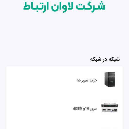
شبکه در شبکه
خرید سرور hp
سرور dl380 g10