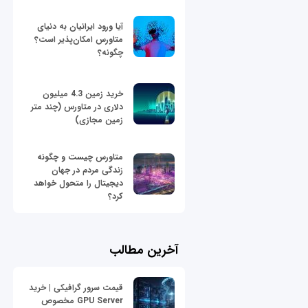
آیا ورود ایرانیان به دنیای
متاورس امکان‌پذیر است؟
چگونه؟
خرید زمین 4.3 میلیون
دلاری در متاورس (چند متر
زمین مجازی)
متاورس چیست و چگونه
زندگی مردم در جهان
دیجیتال را متحول خواهد
کرد؟
آخرین مطالب
قیمت سرور گرافیکی | خرید
GPU Server مخصوص