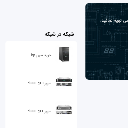
ی تهیه نمائید.
شبکه در شبکه
خرید سرور hp
سرور dl380 g10
سرور dl380 g11