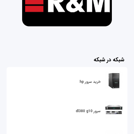
شبکه در شبکه
خرید سرور hp
سرور dl380 g10