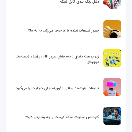
دلیل رنگ بندی کابل شبکه
چطور تبلیغات آینده با ما حرف می‌زند، نه به ما؟
زیر پوست دنیای داده؛ نقش سرور HP در آینده زیرساخت
دیجیتال
تبلیغات هوشمند؛ وقتی الگوریتم جای خلاقیت را می‌گیرد
کارشناس عملیات شبکه کیست و چه وظایفی دارد؟