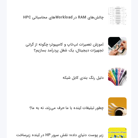
چالش‌های RAM در Workloadهای محاسباتی HPC
آموزش تعمیرات لپ‌تاپ و کامپیوتر؛ چگونه از گرانی
تجهیزات دیجیتال، یک شغل پردرآمد بسازیم؟
دلیل رنگ بندی کابل شبکه
چطور تبلیغات آینده با ما حرف می‌زند، نه به ما؟
زیر پوست دنیای داده؛ نقش سرور HP در آینده زیرساخت