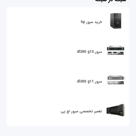
خرید سرور hp
سرور dl380 g10
سرور dl380 g11
تعمیر تخصصی سرور اچ پی