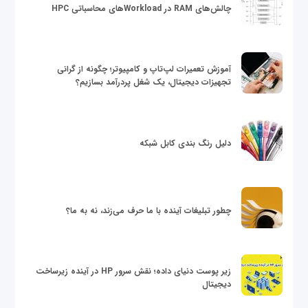
چالش‌های RAM در Workloadهای محاسباتی HPC
آموزش تعمیرات لپ‌تاپ و کامپیوتر؛ چگونه از گرانی
تجهیزات دیجیتال، یک شغل پردرآمد بسازیم؟
دلیل رنگ بندی کابل شبکه
چطور تبلیغات آینده با ما حرف می‌زند، نه به ما؟
زیر پوست دنیای داده؛ نقش سرور HP در آینده زیرساخت
دیجیتال