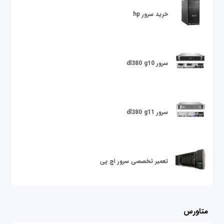
خرید سرور hp
سرور dl380 g10
سرور dl380 g11
تعمیر تخصصی سرور اچ پی
متاورس