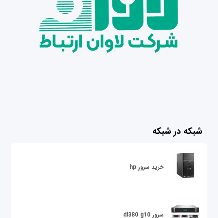
شبکه در شبکه
خرید سرور hp
سرور dl380 g10