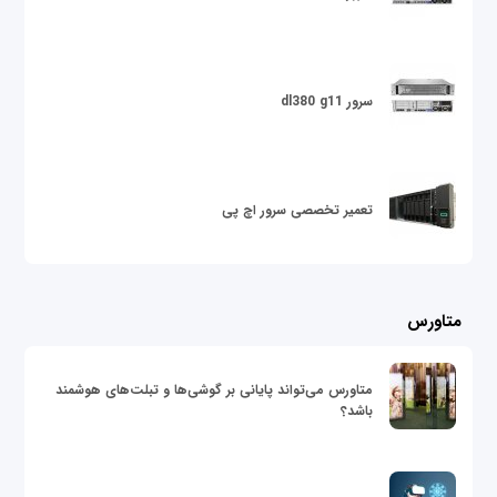
سرور dl380 g11
تعمیر تخصصی سرور اچ پی
متاورس
متاورس می‌تواند پایانی بر گوشی‌ها و تبلت‌های هوشمند
باشد؟