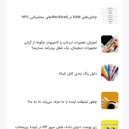
چالش‌های RAM در Workloadهای محاسباتی HPC
آموزش تعمیرات لپ‌تاپ و کامپیوتر؛ چگونه از گرانی
تجهیزات دیجیتال، یک شغل پردرآمد بسازیم؟
دلیل رنگ بندی کابل شبکه
چطور تبلیغات آینده با ما حرف می‌زند، نه به ما؟
زیر پوست دنیای داده؛ نقش سرور HP در آینده زیرساخت