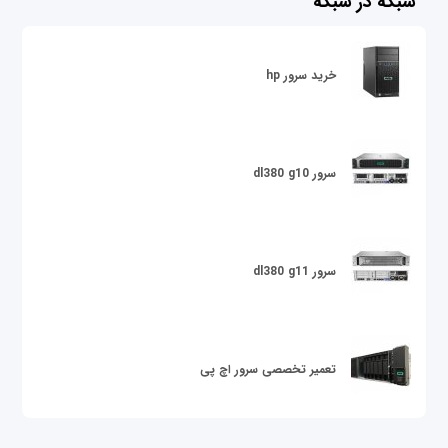
شبکه در شبکه
خرید سرور hp
سرور dl380 g10
سرور dl380 g11
تعمیر تخصصی سرور اچ پی