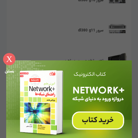
سرور dl380 g10
سرور dl380 g11
X
تعمیر تخصصی سرور اچ پی
بستن
متاورس
متاورس می‌تواند پایانی بر گوشی‌ها و تبلت‌های هوشمند
باشد؟