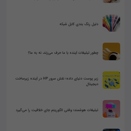
دلیل رنگ بندی کابل شبکه
چطور تبلیغات آینده با ما حرف می‌زند، نه به ما؟
زیر پوست دنیای داده؛ نقش سرور HP در آینده زیرساخت
دیجیتال
تبلیغات هوشمند؛ وقتی الگوریتم جای خلاقیت را می‌گیرد