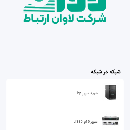
شبکه در شبکه
خرید سرور hp
سرور dl380 g10