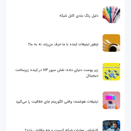
دلیل رنگ بندی کابل شبکه
چطور تبلیغات آینده با ما حرف می‌زند، نه به ما؟
زیر پوست دنیای داده؛ نقش سرور HP در آینده زیرساخت
دیجیتال
تبلیغات هوشمند؛ وقتی الگوریتم جای خلاقیت را می‌گیرد
کارشناس عملیات شبکه کیست و چه وظایفی دارد؟