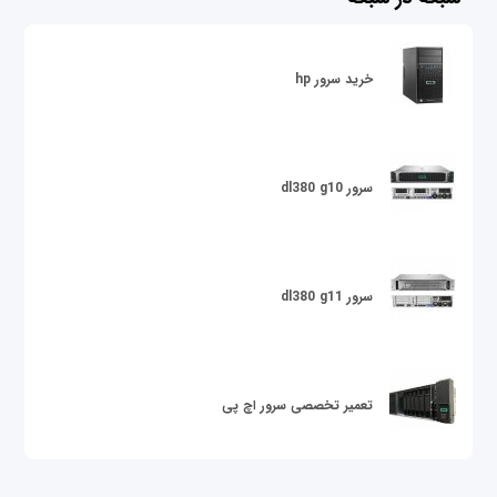
خرید سرور hp
سرور dl380 g10
سرور dl380 g11
تعمیر تخصصی سرور اچ پی