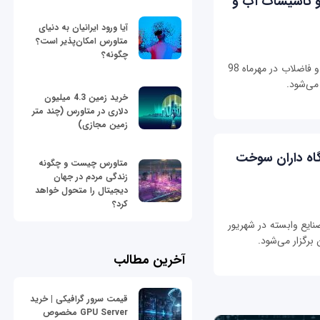
 و تاسیسات آب و
آیا ورود ایرانیان به دنیای
متاورس امکان‌پذیر است؟
چگونه؟
پانزدهمین نمایشگاه بین المللی آب و تاسیسات آب و فاضلاب در مهرماه 98
 می‌شود.
خرید زمین 4.3 میلیون
دلاری در متاورس (چند متر
زمین مجازی)
یگاه داران سوخت
متاورس چیست و چگونه
زندگی مردم در جهان
دیجیتال را متحول خواهد
کرد؟
نایع وابسته در شهریور
آخرین مطالب
قیمت سرور گرافیکی | خرید
GPU Server مخصوص