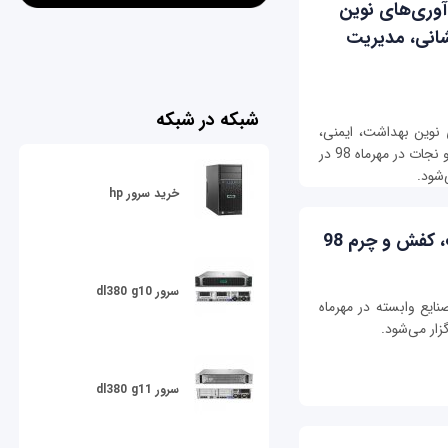
آوری‌های نوین
انی، مدیریت
شبکه در شبکه
ی نوین بهداشت، ایمنی،
محیط زیست، آتش‌نشانی، مدیریت بحران، امداد و نجات در مهرماه 98 در
‌شود.
خرید سرور hp
 کفش و چرم 98
سرور dl380 g10
ایع وابسته در مهرماه
سرور dl380 g11