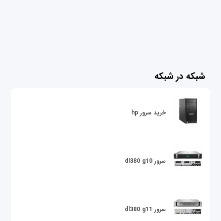
شبکه در شبکه
خرید سرور hp
سرور dl380 g10
سرور dl380 g11