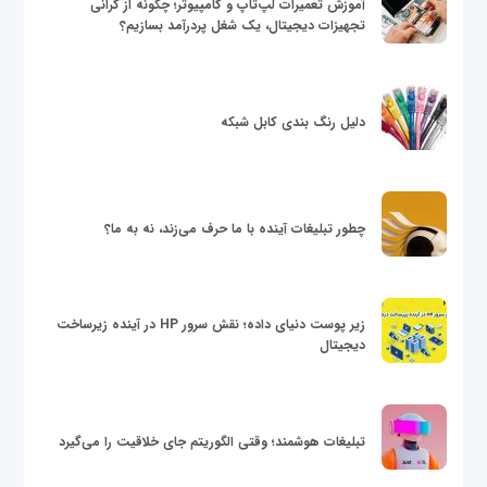
آموزش تعمیرات لپ‌تاپ و کامپیوتر؛ چگونه از گرانی
تجهیزات دیجیتال، یک شغل پردرآمد بسازیم؟
دلیل رنگ بندی کابل شبکه
چطور تبلیغات آینده با ما حرف می‌زند، نه به ما؟
زیر پوست دنیای داده؛ نقش سرور HP در آینده زیرساخت
دیجیتال
تبلیغات هوشمند؛ وقتی الگوریتم جای خلاقیت را می‌گیرد