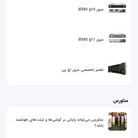
سرور dl380 g10
سرور dl380 g11
تعمیر تخصصی سرور اچ پی
متاورس
متاورس می‌تواند پایانی بر گوشی‌ها و تبلت‌های هوشمند
باشد؟