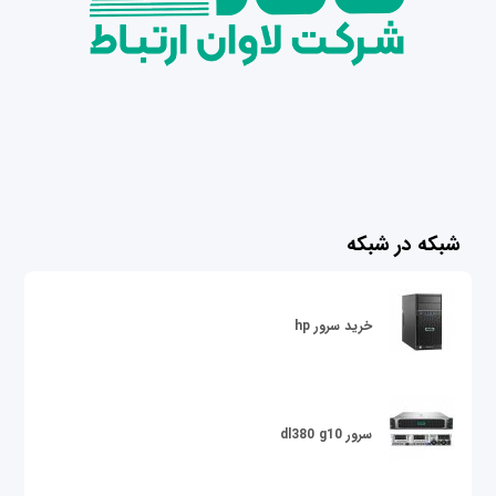
شبکه در شبکه
خرید سرور hp
سرور dl380 g10